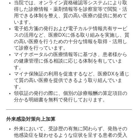
当院では、オンライン資格確認等システムにより取
得した診療情報・薬剤情報等を診察室等で閲覧・活
心臓の病気
用できる体制を整え、質の高い医療の提供に努めて
発熱や嘔吐など
います。
電子処方箋の発行および電子カルテ情報共有サービ
予防接種
スの活用など、医療DXに係る取り組みを実施し、質
の高い医療を行うための十分な情報を取得・活用し
アクセス
て診療を行っています。
マイナポータルの医療情報等に基づき、患者様から
施設基準等
の健康管理に係る相談に応じる体制を有していま
す。
マイナ保険証の利用を促進するなど、医療DXを通じ
て質の高い医療を提供できるよう取り組んでいま
す。
領収証の発行の際に、個別の診療報酬の算定項目の
分かる明細書を無料で発行しております。
外来感染対策向上加算
外来において、受診歴の有無に関わらず、発熱その
他感染症を疑わせるような症状を呈する患者の受入