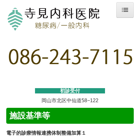
ホーム
医師紹介
院内紹介
糖尿病について
糖尿病とは
糖尿病の検査
初診受付
糖尿病の治療
岡山市北区中仙道
58−122
糖尿病教室
施設基準等
内科疾患について
電子的診療情報連携体制整備加算１
胃や腸の病気