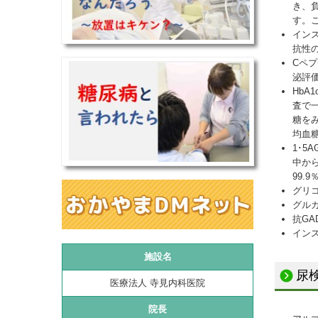
き、負
す。
イン
抗性の
Cペ
泌評
Hb
査で
糖を
均血
1･
中か
99
グリ
グル
抗GA
イン
施設名
尿
医療法人 寺見内科医院
院長