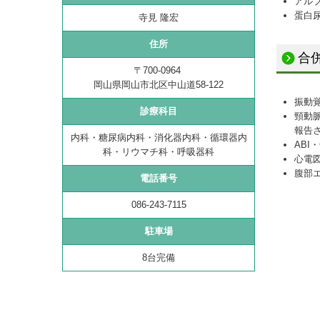
アルブ
蛋白
寺見 隆宏
住所
合
〒700-0964
岡山県岡山市北区中山道58-122
振動
診療科目
頸動
報告
内科・糖尿病内科・消化器内科・
循環器内
ABI
科・リウマチ科・呼吸器科
心電
腹部
電話番号
086-243-7115
駐車場
8台完備