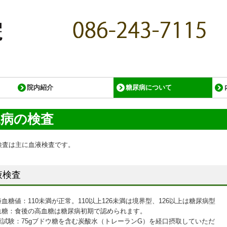
院内紹介
糖尿病について
糖尿病とは
糖尿病の検査
糖尿病の治療
糖尿病教室
尿病の検査
検査は主に血液検査です。
液検査
血糖値：110未満が正常。110以上126未満は境界型、126以上は糖尿病型
血糖：食後の高血糖は糖尿病初期で認められます。
荷試験：75gブドウ糖を含む炭酸水（トレーランG）を経口摂取していただ