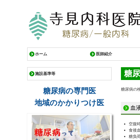
ホーム
医師紹介
糖
施設基準等
糖尿病の専門医
糖尿病の
地域のかかりつけ医
血
空腹時
食後
糖負