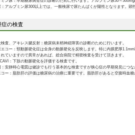
ミン尿：早期糖尿病腎症の診断のために行います。アルブミン尿30～300mg
尿：アルブミン尿300以上では、一般検尿で尿たんぱくが陽性となります。顕
併症の検査
覚検査、アキレス腱反射：糖尿病末梢神経障害の診断のために行います。
脈エコー：頸動脈硬化症は全身の動脈硬化を反映します。特に内膜肥厚1.1m
されていますので異常があれば、総合病院で精密検査を受けて頂きます。
・CAVI：下肢の動脈硬化を評価する検査です。
図：安静時心電図は健診でも行う基本的な検査ですが狭心症の早期発見につな
エコー：脂肪肝の評価は糖尿病の治療に重要です。脂肪肝があると空腹時血糖