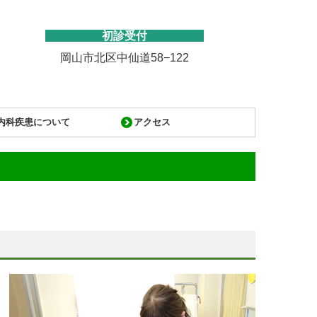
初診受付
岡山市北区中仙道
58−122
内科疾患について
アクセス
胃や腸の病気
心臓の病気
発熱や嘔吐など
予防接種