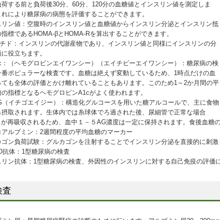
荷する前と負荷後30分、60分、120分の血糖値とインスリン値を測定しま
これにより糖尿病の病態を評価することができます。
スリン値：空腹時のインスリン値と血糖値からインスリン分泌とインスリン抵
指標であるHOMA-βとHOMA-Rを算出することができます。
プチド：インスリンの代謝産物であり、インスリン値と同様にインスリンの分
価に役立ちます。
A1c：（ヘモグロビンエイワンシー）（エイチビーエイワンシー）：糖尿病の検
一番ポピュラーな検査です。血糖は絶えず変動しているため、1時点だけの血
みても全体の評価とかけ離れていることもあります。このため1～2か月間の平
糖の指標となるヘモグロビンA1cがよく使われます。
5AG（イチゴエイジー）：構造化グルコースを用いた糖アルコールで、主に食物
ら摂取されます。生体内では糸球体でろ過された後、尿細管で正常な場合
.9％が再吸収されるため、血中１－５AG濃度は一定に保持されます。食後血糖
コアルブミン：2週間程度の平均血糖のマーカー
カゴン負荷試験：グルカゴンを注射することでインスリン分泌を直接的に刺激
D抗体：1型糖尿病の検査
スリン抗体：1型糖尿病の検査、外因性のインスリンに対する自己免疫の評価
検査