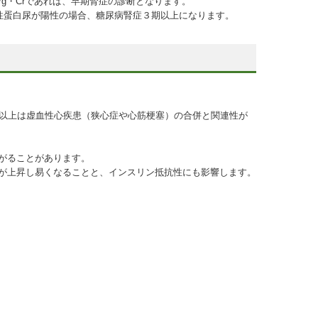
/g・Crであれば、早期腎症の診断となります。
性蛋白尿が陽性の場合、糖尿病腎症３期以上になります。
m以上は虚血性心疾患（狭心症や心筋梗塞）の合併と関連性が
がることがあります。
が上昇し易くなることと、インスリン抵抗性にも影響します。