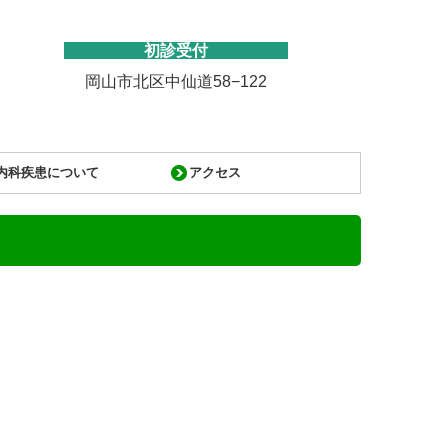
初診受付
岡山市北区中仙道
58−122
内科疾患について
アクセス
胃や腸の病気
心臓の病気
発熱や嘔吐など
予防接種